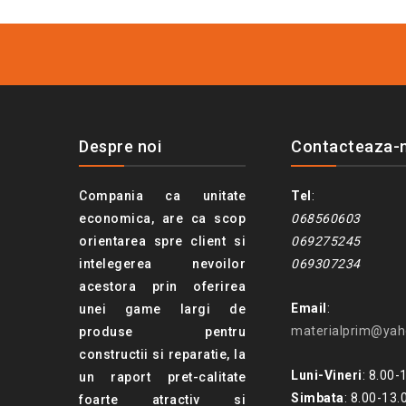
Despre noi
Contacteaza-
Compania ca unitate
Tel
:
economica, are ca scop
068560603
orientarea spre client si
069275245
intelegerea nevoilor
069307234
acestora prin oferirea
Email
:
unei game largi de
materialprim@ya
produse pentru
constructii si reparatie, la
Luni-Vineri
: 8.00-
un raport pret-calitate
Simbata
: 8.00-13.
foarte atractiv si