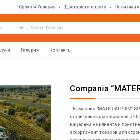
Сроки и Условия
Доставка и оплата
Политика 
es
луги
Галерия
Контакты
Compania “MATER
Компания “MATERIALPRIM” SR
строительных материалов с 20
нацелена на клиента и поняти
ассортимент товаров для стро
соотношению цены и качества.