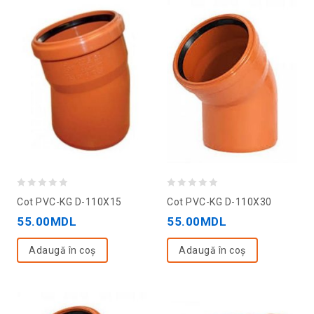
0
0
Cot PVC-KG D-110X15
Cot PVC-KG D-110X30
out
out
55.00
MDL
55.00
MDL
of
of
5
5
Adaugă în coș
Adaugă în coș