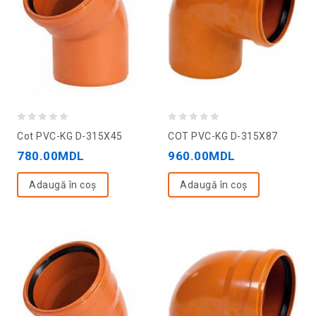
0
0
Cot PVC-KG D-315X45
COT PVC-KG D-315X87
out
out
780.00
MDL
960.00
MDL
of
of
5
5
Adaugă în coș
Adaugă în coș