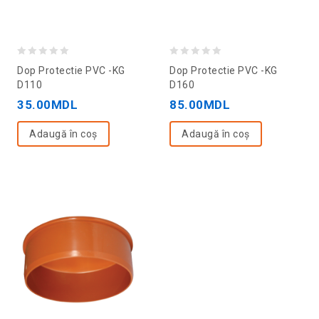
0
0
Dop Protectie PVC -KG
Dop Protectie PVC -KG
out
out
D110
D160
of
of
35.00
MDL
85.00
MDL
5
5
Adaugă în coș
Adaugă în coș