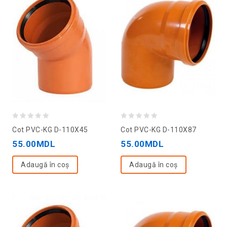
0
0
Cot PVC-KG D-110X45
Cot PVC-KG D-110X87
out
out
55.00
MDL
55.00
MDL
of
of
5
5
Adaugă în coș
Adaugă în coș