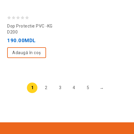
0
Dop Protectie PVC -KG
out
D200
of
190.00
MDL
5
Adaugă în coș
1
2
3
4
5
→