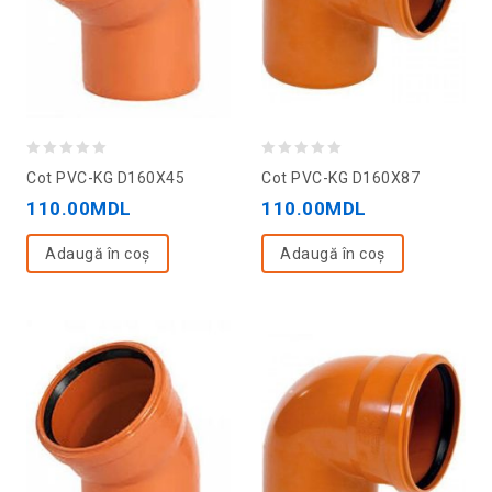
0
0
Cot PVC-KG D160X45
Cot PVC-KG D160X87
out
out
110.00
MDL
110.00
MDL
of
of
5
5
Adaugă în coș
Adaugă în coș