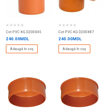
0
0
Cot PVC-KG D200X45
Cot PVC-KG D200X87
out
out
240.00
MDL
240.00
MDL
of
of
5
5
Adaugă în coș
Adaugă în coș