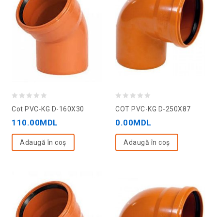
0
0
Cot PVC-KG D-160X30
COT PVC-KG D-250X87
out
out
110.00
MDL
0.00
MDL
of
of
5
5
Adaugă în coș
Adaugă în coș