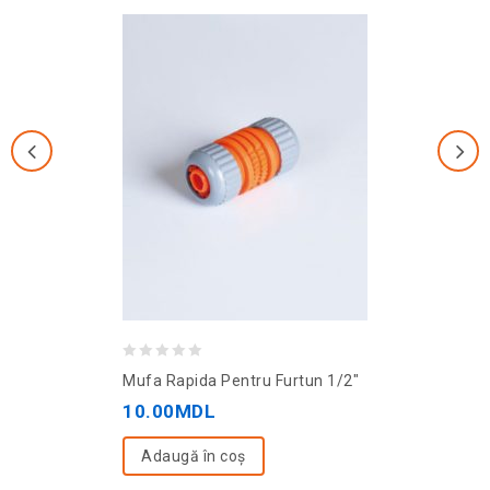
0
Mufa Rapida Pentru Furtun 1/2″
out
10.00
MDL
of
5
Adaugă în coș