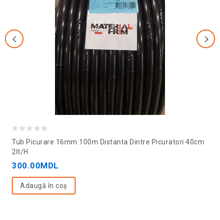
0
Tub Picurare 16mm 100m Distanta Dintre Picuratori 40cm
out
2lt/h
of
300.00
MDL
5
Adaugă în coș