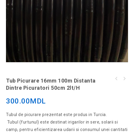
Tub Picurare 16mm 100m Distanta
Tub picurare 16mm 100m distanta dintre
picuratori 40cm 2lt/h
Dintre Picuratori 50cm 2lt/H
300.00
MDL
Tubul de picurare prezentat este produs in Turcia.
Tubul (furtunul) este destinat irigarilor in sere, solarii si
camp, pentru eficientizarea udarii si consumul unei cantitati