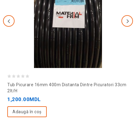
0
Tub Picurare 16mm 400m Distanta Dintre Picuratori 33cm
out
2lt/H
of
1,200.00
MDL
5
Adaugă în coș